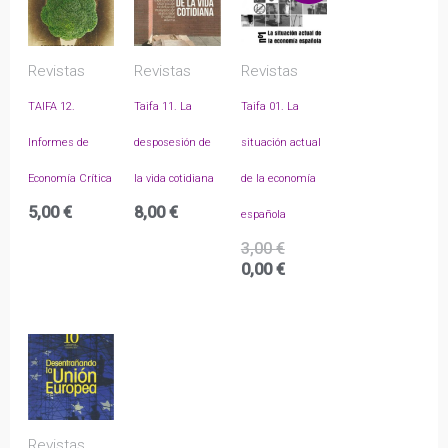
Revistas
Revistas
Revistas
TAIFA 12.
Taifa 11. La
Taifa 01. La
Informes de
desposesión de
situación actual
Economía Crítica
la vida cotidiana
de la economía
5,00
€
8,00
€
española
El
3,00
€
precio
El
0,00
€
original
precio
era:
actual
3,00 €.
es:
0,00 €.
Revistas