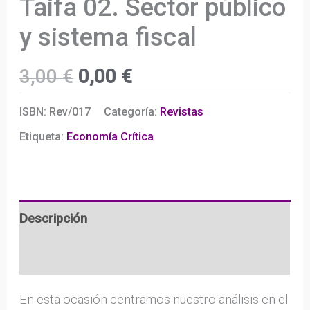
Taifa 02. Sector público
y sistema fiscal
El
El
3,00
€
0,00
€
precio
precio
ISBN:
Rev/017
Categoría:
Revistas
original
actual
Etiqueta:
Economía Crítica
era:
es:
3,00 €.
0,00 €.
Descripción
Información adicional
En esta ocasión centramos nuestro análisis en el