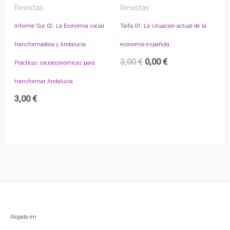
Revistas
Revistas
Informe Sur 02. La Economía social
Taifa 01. La situación actual de la
transformadora y Andalucía.
economía española
El
El
3,00
€
0,00
€
Prácticas socioeconómicas para
precio
precio
transformar Andalucía
original
actual
era:
es:
3,00
€
3,00 €.
0,00 €.
Alojado en