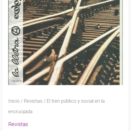
Inicio
/
Revistas
/ El tren público y social en la
encrucijada
Revistas