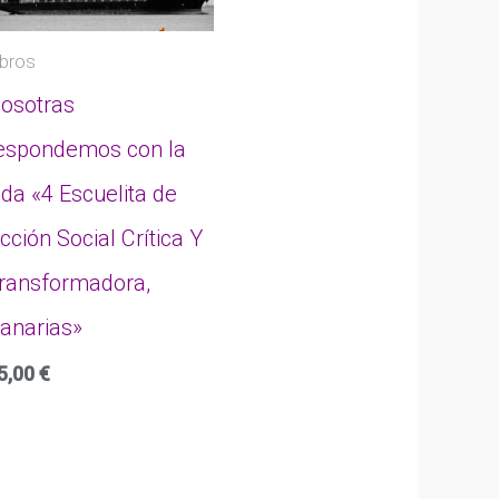
ibros
osotras
espondemos con la
ida «4 Escuelita de
cción Social Crítica Y
ransformadora,
anarias»
5,00
€