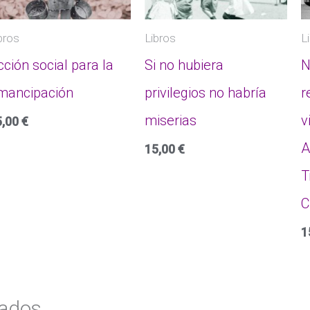
bros
Libros
L
cción social para la
Si no hubiera
N
mancipación
privilegios no habría
r
miserias
v
5,00
€
A
15,00
€
T
C
1
nados